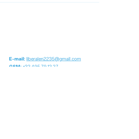
E-mail:
liberalen2235@gmail.com
GSM:
+32 495 79 12 27
Blijf op de hoogte
E-mailadres
Registreer