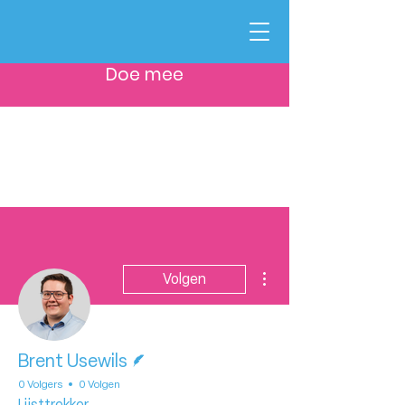
Doe mee
Meer acties
Volgen
Schrijver
Brent Usewils
0 Volgers
0 Volgen
Lijsttrekker